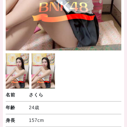
名前
さくら
年齢
24歳
身長
157cm