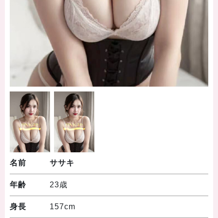
名前
ササキ
年齢
23歳
身長
157cm