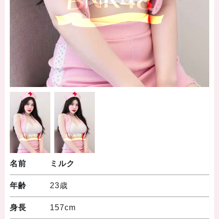
名前
ミルク
年齢
23歳
身長
157cm