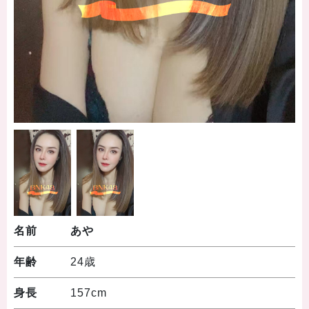
名前
あや
年齢
24歳
身長
157cm