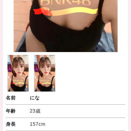
名前
にな
年齢
23歳
身長
157cm